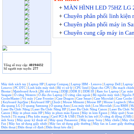
HP giới thiệu máy tính
+
MÀN HÌNH LED 75HZ LG
để bàn Stream và
Pavilion mini.
+
Chuyên phân phối linh kiện 
Hàng loạt Facebooker
+
Chuyên phân phối máy in S
lao đao vì trò “tri ân
khách hàng”.
+
Chuyên cung cấp máy in Ca
THỐNG KÊ
Tống số truy cập:
40194432
Số người trực tuyến:
277
Máy tính xách tay
|
Laptop HP
|
Laptop Compaq
|
Laptop IBM - Lenovo
|
Laptop Dell
|
Laptop
Lenovo
|
PC DTC
|
Linh kiện máy tính
|
Bộ vi xử lý
|
CPU Intel
|
Quạt cho CPU
|
Bo mạch chín
Biostar
|
Mainboard Arock
|
Bộ nhớ trong
|
DDR
|
DDR II
|
DDR III
|
Ram for Laptop
|
Cạc màn
Seagate
|
Ổ cứng Western
|
Ổ đĩa cho Laptop
|
Ổ cứng cắm ngoài
|
Bộ nguồn máy tính
|
Nguồn F
CoolerMaster
|
Vỏ máy
|
Case Frontier
|
Case Dragon
|
Case Smart
|
Case Microlab
|
Case Cooler 
|
Keyboard JupiStar
|
Keyboard HP
|
Chuột
|
Mouse Mitsumi
|
Mouse HP
|
Mouse Logitech
|
Mou
đĩa quang LG
|
Ổ quang Samsung
|
Ổ quang Asus
|
Loa máy tính
|
Loa Microlab
|
Loa RMH
|
Má
Laser Đa Chức Năng
|
Laser Đa Chức Năng HP
|
Laser Đa Chức Năng Canon
|
Laser Đa Chức 
Canon
|
Máy in phun màu HP
|
Máy in phun màu Epson
|
Máy in kim Epson
|
| Máy quét
|
Scan
Switch
|
Tủ mạng
|
Phụ kiện mạng
|
Card PCI & USB
|
Thiết bị lưu trữ
|
Ổ cứng di động (USB)
|
ảnh Sony
|
Máy quay kỹ thuật số
|
Máy quay Panasonic
|
Máy quay Sony
|
Máy chiếu
|
Máy chi
Fax
|
Máy fax sử dụng giấy nhiệt
|
Máy fax sử dụng giấy thường
|
Máy fax in Laser giấy thườn
Điện thoại
|
Điện thoại cố định
|
Điện thoại kéo dài
|