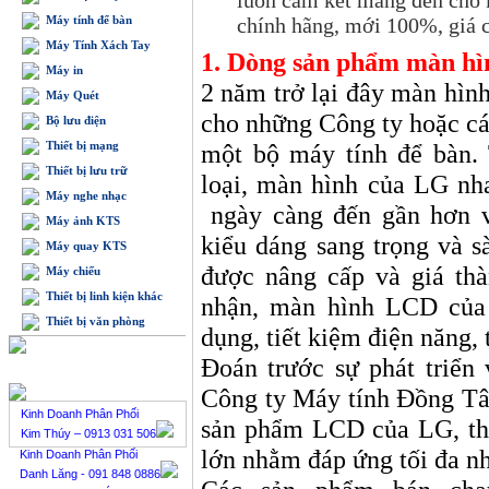
luôn cam kết mang đến cho 
Máy tính để bàn
chính hãng, mới 100%, giá c
Máy Tính Xách Tay
1. Dòng sản phẩm màn hì
Máy in
2 năm trở lại đây màn hìn
Máy Quét
cho những Công ty hoặc c
Bộ lưu điện
Thiết bị mạng
một bộ máy tính để bàn.
Thiết bị lưu trữ
loại, màn hình của LG nh
Máy nghe nhạc
ngày càng đến gần hơn 
Máy ảnh KTS
kiểu dáng sang trọng và sà
Máy quay KTS
được nâng cấp và giá thà
Máy chiếu
Thiết bị linh kiện khác
nhận, màn hình LCD của 
Thiết bị văn phòng
dụng, tiết kiệm điện năng,
Đoán trước sự phát triển
BÁN HÀNG TRỰC TUYẾN
Công ty Máy tính Đồng Tâm
Kinh Doanh Phân Phối
sản phẩm LCD của LG, th
Kim Thúy – 0913 031 506
lớn nhằm đáp ứng tối đa n
Kinh Doanh Phân Phối
Danh Lăng - 091 848 0886