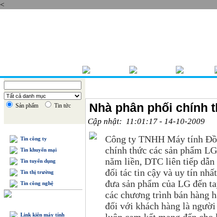
<
Thứ bẩy , 08/08/2026
TRANG CHỦ
GIỚI THIỆU
BÁO GIÁ
Nhà phân phối chính 
Sản phẩm
Tin tức
Cập nhật: 11:01:17 - 14-10-2009
TIN TỨC
Công ty TNHH Máy tính Đồn
Tin công ty
chính thức các sản phẩm LG 
Tin khuyến mại
năm liền, DTC liên tiếp dẫn
Tin tuyển dụng
đối tác tin cậy và uy tín nh
Tin thị trường
đưa sản phẩm của LG đến ta
Tin công nghệ
các chương trình bán hàng h
đối với khách hàng là người
DANH MỤC SẢN PHẨM
Link kiện máy tính