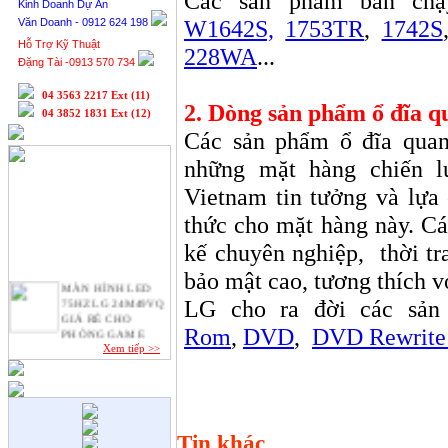
Các sản phẩm bán ch
Kinh Doanh Dự Án
W1642S,
1753TR
,
1742S
Văn Doanh - 0912 624 198
Hỗ Trợ Kỹ Thuật
228WA
...
Đặng Tài -0913 570 734
04 3563 2217 Ext (11)
2. Dòng sản phẩm ổ đĩa q
04 3852 1831 Ext (12)
Các sản phẩm ổ đĩa quan
những mặt hàng chiến l
Vietnam tin tưởng và lựa
thức cho mặt hàng này. C
kế chuyên nghiệp,
thời tr
bảo mật cao, tương thích v
MÀN HÌNH LED
75HZ LG 24M49VQ
LG cho ra đời các sả
GIÁ RẺ CHO
Rom
,
DVD
,
DVD Rewrite 
PHÒNG GAME
Xem tiếp >>
Apple bán 48.000
MacBook 2015 trong
một ngày.
Quy Trình SEO
website lên Top
Tin khác
Google.