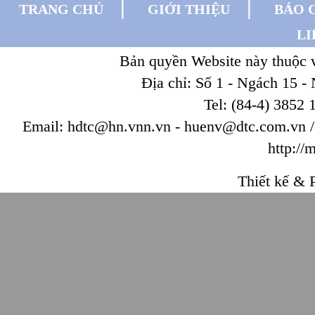
|
|
TRANG CHỦ
GIỚI THIỆU
BÁO 
LI
Bản quyền Website này thuộc
Địa chỉ: Số 1 - Ngách 15 -
Tel: (84-4) 3852 
Email: hdtc@hn.vnn.vn - huenv@dtc.com.vn / W
http://
Thiết kế & P