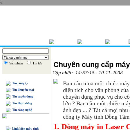
<
Thứ bẩy , 08/08/2026
TRANG CHỦ
GIỚI THIỆU
BÁO GIÁ
Chuyên cung cấp máy
Sản phẩm
Tin tức
Cập nhật: 14:57:15 - 10-11-2008
TIN TỨC
Bạn cần mua một chiếc máy i
Tin công ty
diện tích cho văn phòng của
Tin khuyến mại
chuyên dụng phục vụ cho cô
Tin tuyển dụng
lớn ? Bạn cần một chiếc má
Tin thị trường
ảnh đẹp ... ? Tất cả mọi nhu
Tin công nghệ
công ty Máy tính Đồng Tâm
DANH MỤC SẢN PHẨM
1. Dòng máy in Laser
Link kiện máy tính