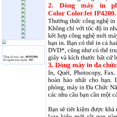
2. Dòng máy in p
HP giới thiệu máy tính
để bàn Stream và
Color ColorJet IP4200.
Pavilion mini.
Hàng loạt Facebooker
Thưởng thức công nghệ in
lao đao vì trò “tri ân
Không chỉ với tốc độ in nh
khách hàng”.
kết hợp công nghệ mới má
bạn in. Bạn có thể in cả ha
DVD*, cũng như có thể truy
THỐNG KÊ
giấy và kích thước bất cứ 
Tống số truy cập:
40195466
Số người trực tuyến:
347
3. Dòng máy in đa chức
In, Quét, Photocopy, Fax
hoàn hảo nhất cho bạn. 
phòng, máy in Đa Chức Năn
các nhu cầu bạn cần một c
Bạn sẽ tiết kiệm được khá 
laze kiểu mới rất gọn gàn