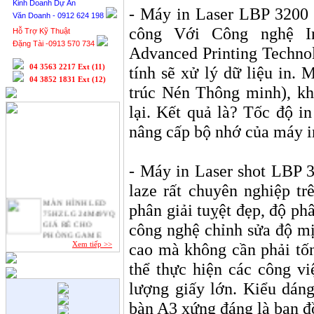
Kinh Doanh Dự Án
- Máy in Laser LBP 3200 -
Văn Doanh - 0912 624 198
công Với Công nghệ I
Hỗ Trợ Kỹ Thuật
Đặng Tài -0913 570 734
Advanced Printing Techno
04 3563 2217 Ext (11)
tính sẽ xử lý dữ liệu in.
04 3852 1831 Ext (12)
trúc Nén Thông minh), kh
lại. Kết quả là? Tốc độ i
nâng cấp bộ nhớ của máy i
- Máy in Laser shot LBP 3
laze rất chuyên nghiệp tr
MÀN HÌNH LED
phân giải tuỵệt đẹp, độ ph
75HZ LG 24M49VQ
GIÁ RẺ CHO
công nghệ chỉnh sửa độ mị
PHÒNG GAME
Xem tiếp >>
cao mà không cần phải tố
Apple bán 48.000
MacBook 2015 trong
thể thực hiện các công vi
một ngày.
lượng giấy lớn. Kiểu dán
Quy Trình SEO
website lên Top
bàn A3 xứng đáng là bạn đ
Google.