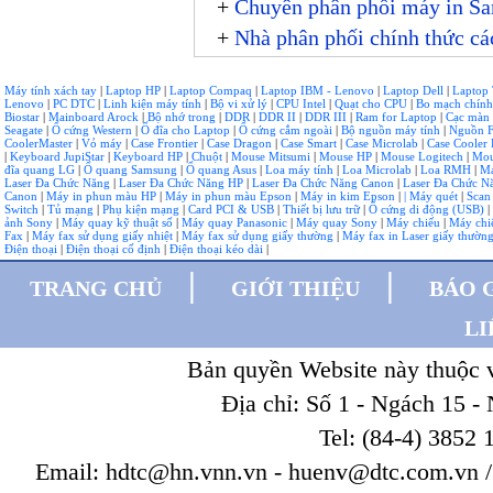
+
Chuyên phân phối máy in S
+
Nhà phân phối chính thức c
Máy tính xách tay
|
Laptop HP
|
Laptop Compaq
|
Laptop IBM - Lenovo
|
Laptop Dell
|
Laptop
Lenovo
|
PC DTC
|
Linh kiện máy tính
|
Bộ vi xử lý
|
CPU Intel
|
Quạt cho CPU
|
Bo mạch chín
Biostar
|
Mainboard Arock
|
Bộ nhớ trong
|
DDR
|
DDR II
|
DDR III
|
Ram for Laptop
|
Cạc màn
Seagate
|
Ổ cứng Western
|
Ổ đĩa cho Laptop
|
Ổ cứng cắm ngoài
|
Bộ nguồn máy tính
|
Nguồn F
CoolerMaster
|
Vỏ máy
|
Case Frontier
|
Case Dragon
|
Case Smart
|
Case Microlab
|
Case Cooler 
|
Keyboard JupiStar
|
Keyboard HP
|
Chuột
|
Mouse Mitsumi
|
Mouse HP
|
Mouse Logitech
|
Mou
đĩa quang LG
|
Ổ quang Samsung
|
Ổ quang Asus
|
Loa máy tính
|
Loa Microlab
|
Loa RMH
|
Má
Laser Đa Chức Năng
|
Laser Đa Chức Năng HP
|
Laser Đa Chức Năng Canon
|
Laser Đa Chức 
Canon
|
Máy in phun màu HP
|
Máy in phun màu Epson
|
Máy in kim Epson
|
| Máy quét
|
Scan
Switch
|
Tủ mạng
|
Phụ kiện mạng
|
Card PCI & USB
|
Thiết bị lưu trữ
|
Ổ cứng di động (USB)
|
ảnh Sony
|
Máy quay kỹ thuật số
|
Máy quay Panasonic
|
Máy quay Sony
|
Máy chiếu
|
Máy chi
Fax
|
Máy fax sử dụng giấy nhiệt
|
Máy fax sử dụng giấy thường
|
Máy fax in Laser giấy thườn
Điện thoại
|
Điện thoại cố định
|
Điện thoại kéo dài
|
|
|
TRANG CHỦ
GIỚI THIỆU
BÁO 
LI
Bản quyền Website này thuộc
Địa chỉ: Số 1 - Ngách 15 -
Tel: (84-4) 3852 
Email: hdtc@hn.vnn.vn - huenv@dtc.com.vn / W