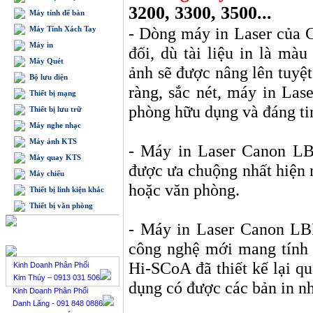
3200, 3300, 3500...
Máy tính để bàn
- Dòng máy in Laser của C
Máy Tính Xách Tay
Máy in
đối, dù tài liệu in là màu
Máy Quét
ảnh sẽ được nâng lên tuyệt
Bộ lưu điện
ràng, sắc nét, máy in Las
Thiết bị mạng
phòng hữu dụng và đáng ti
Thiết bị lưu trữ
Máy nghe nhạc
Máy ảnh KTS
- Máy in Laser Canon LB
Máy quay KTS
được ưa chuộng nhất hiện n
Máy chiếu
hoặc văn phòng.
Thiết bị linh kiện khác
Thiết bị văn phòng
- Máy in Laser Canon LB
BÁN HÀNG TRỰC TUYẾN
công nghệ mới mang tính
Hi-SCoA đã thiết kế lại qu
Kinh Doanh Phân Phối
Kim Thúy – 0913 031 506
dụng có được các bản in nh
Kinh Doanh Phân Phối
Danh Lăng - 091 848 0886