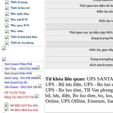
Công suất(VA
Thiết bị mạng
Thời gian lưu điện tối đ
Thiết bị lưu trữ
Điện áp và
Máy nghe nhạc
Máy ảnh KTS
Điện áp r
Máy quay KTS
Máy chiếu
Thời gian sạc lại điện (đạt 90%
Thiết bị linh kiện khác
Dung lượng Pi
Thiết bị văn phòng
Hiển thị, giao tiế
BÁN HÀNG TRỰC TUYẾN
Trọng lượng(Kg
Kinh Doanh Phân Phối
Kích thước(mm
Kim Thúy – 0913 031 506
Kinh Doanh Phân Phối
Từ khóa liên quan:
UPS SANTAK
Danh Lăng - 091 848 0886
Kinh Doanh Dự Án
UPS - Bộ lưu điện, UPS - Bo luu 
Văn Doanh - 0912 624 198
UPS - Bo luu dien, TB Van phong 
Hỗ Trợ Kỹ Thuật
bộ, lưu, điện, Bo luu dien, bo, lu
Đặng Tài -0913 570 734
Online, UPS Offline, Emerson, Sa
04 3563 2217 Ext (11)
04 3852 1831 Ext (12)