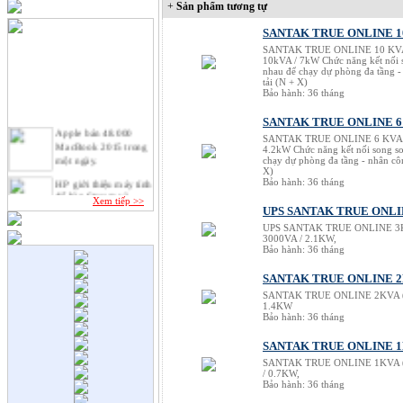
+
Sản phẩm tương tự
SANTAK TRUE ONLINE 10
SANTAK TRUE ONLINE 10 KVA 
10kVA / 7kW Chức năng kết nối 
nhau để chạy dự phòng đa tầng - 
tải (N + X)
Bảo hành: 36 tháng
SANTAK TRUE ONLINE 6 
Apple bán 48.000
SANTAK TRUE ONLINE 6 KVA (
MacBook 2015 trong
4.2kW Chức năng kết nối song so
một ngày.
chạy dự phòng đa tầng - nhân công
X)
HP giới thiệu máy tính
Bảo hành: 36 tháng
để bàn Stream và
Xem tiếp >>
Pavilion mini.
UPS SANTAK TRUE ONLI
UPS SANTAK TRUE ONLINE 3K
VAIO chính thức trở
3000VA / 2.1KW,
lại với laptop lai tablet
Bảo hành: 36 tháng
"xếp hình" độc đáo.
SANTAK TRUE ONLINE 2
Google đang phát triển
Chromebook Pixel đời
SANTAK TRUE ONLINE 2KVA (C
1.4KW
mới.
Bảo hành: 36 tháng
Tư vấn chọn mua ổ
cứng gắn ngoài.
SANTAK TRUE ONLINE 1K
SANTAK TRUE ONLINE 1KVA (C
/ 0.7KW,
Bảo hành: 36 tháng