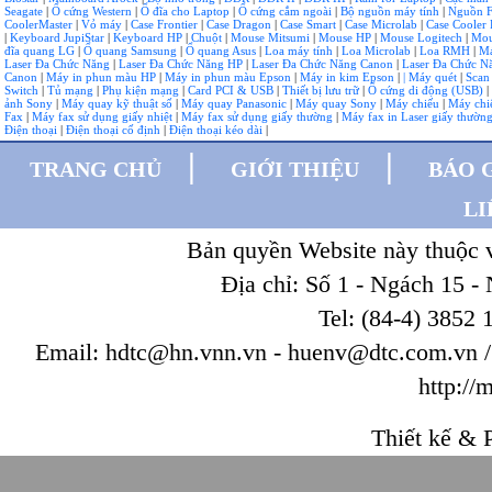
Seagate
|
Ổ cứng Western
|
Ổ đĩa cho Laptop
|
Ổ cứng cắm ngoài
|
Bộ nguồn máy tính
|
Nguồn F
CoolerMaster
|
Vỏ máy
|
Case Frontier
|
Case Dragon
|
Case Smart
|
Case Microlab
|
Case Cooler 
|
Keyboard JupiStar
|
Keyboard HP
|
Chuột
|
Mouse Mitsumi
|
Mouse HP
|
Mouse Logitech
|
Mou
đĩa quang LG
|
Ổ quang Samsung
|
Ổ quang Asus
|
Loa máy tính
|
Loa Microlab
|
Loa RMH
|
Má
Laser Đa Chức Năng
|
Laser Đa Chức Năng HP
|
Laser Đa Chức Năng Canon
|
Laser Đa Chức 
Canon
|
Máy in phun màu HP
|
Máy in phun màu Epson
|
Máy in kim Epson
|
| Máy quét
|
Scan
Switch
|
Tủ mạng
|
Phụ kiện mạng
|
Card PCI & USB
|
Thiết bị lưu trữ
|
Ổ cứng di động (USB)
|
ảnh Sony
|
Máy quay kỹ thuật số
|
Máy quay Panasonic
|
Máy quay Sony
|
Máy chiếu
|
Máy chi
Fax
|
Máy fax sử dụng giấy nhiệt
|
Máy fax sử dụng giấy thường
|
Máy fax in Laser giấy thườn
Điện thoại
|
Điện thoại cố định
|
Điện thoại kéo dài
|
|
|
TRANG CHỦ
GIỚI THIỆU
BÁO 
LI
Bản quyền Website này thuộc
Địa chỉ: Số 1 - Ngách 15 -
Tel: (84-4) 3852 
Email: hdtc@hn.vnn.vn - huenv@dtc.com.vn / W
http://
Thiết kế & P