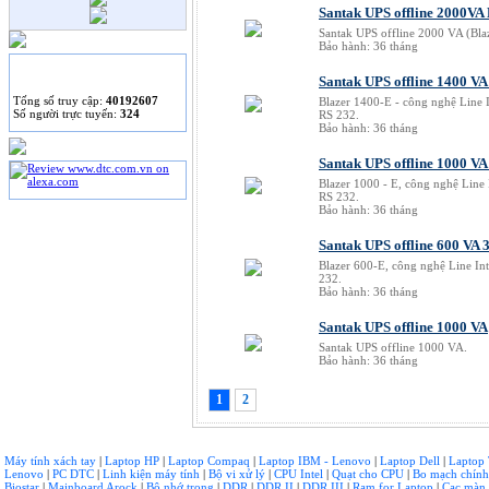
Santak UPS offline 2000VA
Santak UPS offline 2000 VA (Bla
Bảo hành: 36 tháng
THỐNG KÊ
Santak UPS offline 1400 V
Tống số truy cập:
40192607
Blazer 1400-E - công nghệ Line 
Số người trực tuyến:
324
RS 232.
Bảo hành: 36 tháng
Santak UPS offline 1000 VA
Blazer 1000 - E, công nghệ Line 
RS 232.
Bảo hành: 36 tháng
Santak UPS offline 600 VA 
Blazer 600-E, công nghệ Line In
232.
Bảo hành: 36 tháng
Santak UPS offline 1000 VA
Santak UPS offline 1000 VA.
Bảo hành: 36 tháng
1
2
Máy tính xách tay
|
Laptop HP
|
Laptop Compaq
|
Laptop IBM - Lenovo
|
Laptop Dell
|
Laptop
Lenovo
|
PC DTC
|
Linh kiện máy tính
|
Bộ vi xử lý
|
CPU Intel
|
Quạt cho CPU
|
Bo mạch chín
Biostar
|
Mainboard Arock
|
Bộ nhớ trong
|
DDR
|
DDR II
|
DDR III
|
Ram for Laptop
|
Cạc màn