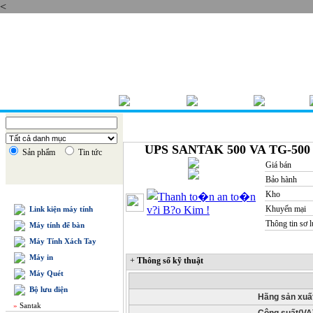
<
Thứ sáu , 07/08/2026
TRANG CHỦ
GIỚI THIỆU
BÁO GIÁ
UPS SANTAK 500 VA TG-500
Sản phẩm
Tin tức
Giá bán
Bảo hành
Kho
DANH MỤC SẢN PHẨM
Khuyến mại
Link kiện máy tính
Thông tin sơ 
Máy tính để bàn
Máy Tính Xách Tay
Máy in
+
Thông số kỹ thuật
Máy Quét
Bộ lưu điện
Hãng sản xuấ
»
Santak